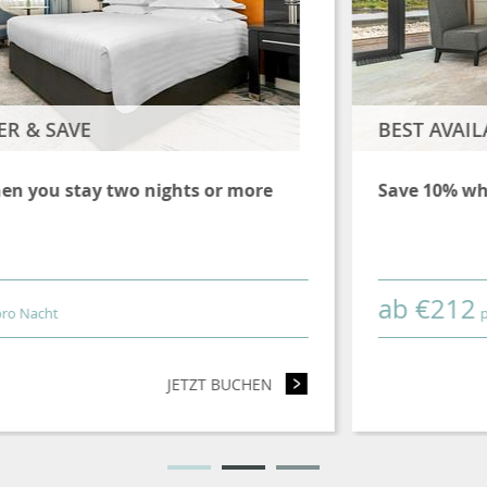
BEST AVAILABLE RATES
Save 10% when you book direct
ab
€
212
pro Nacht
ONGER & SAVE
JETZT BUCHEN
- BEST A