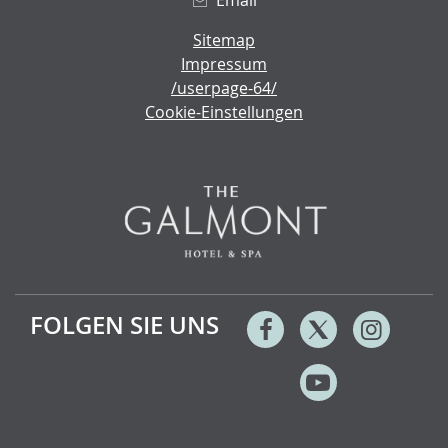
Email
Sitemap
Impressum
/userpage-64/
Cookie-Einstellungen
FOLGEN SIE UNS
Facebook
Twitter
Instag
Youtube