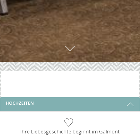
01
3 GRÜNDE, BEI UNS ZU BLEIBEN
HOCHZEITEN
Ihre Liebesgeschichte beginnt im Galmont